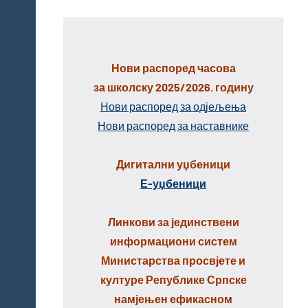
Нови распоред часова
за школску 2025/2026. годину
Нови распоред за одјељења
Нови распоред за наставнике
Дигитални уџбеници
Е-уџбеници
Линкови за јединствени
информациони систем
Министарства просвјете и
културе Републике Српске
намјењен ефикасном