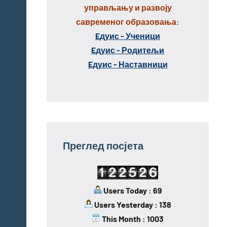
управљању и развоју
савременог образовања:
Eдуис - Ученици
Eдуис - Родитељи
Eдуис - Наставници
Преглед посјета
Users Today : 69
Users Yesterday : 138
This Month : 1003