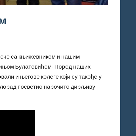
ом
вече са књижевником и нашим
 Мињом Булатовићем. Поред наших
вали и његове колеге који су такође у
Милорад посветио нарочито дирљиву