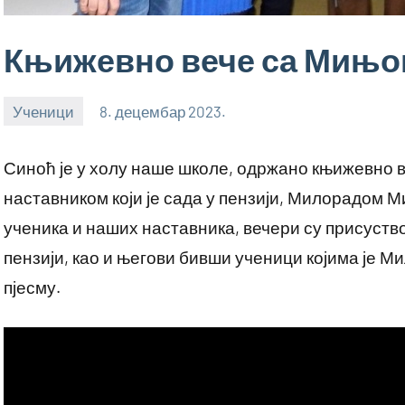
Књижевно вече са Мињ
Ученици
8. децембар 2023.
bstankovic
Синоћ је у холу наше школе, одржано књижевно 
наставником који је сада у пензији, Милорадом
ученика и наших наставника, вечери су присуство
пензији, као и његови бивши ученици којима је 
пјесму.