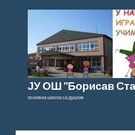
Скочи
на
садржај
ЈУ ОШ "Борисав Ст
основна школа са душом