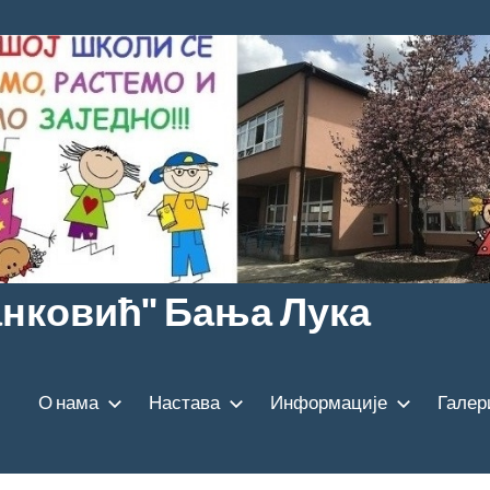
анковић" Бања Лука
О нама
Настава
Информације
Галер