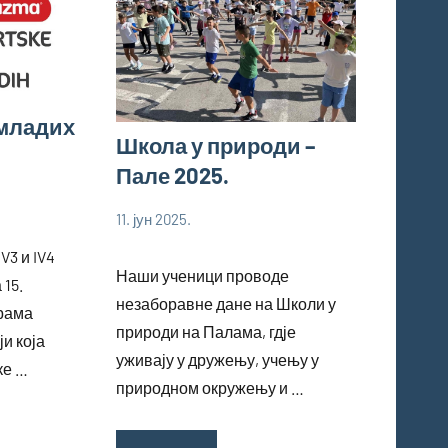
 младих
Школа у природи –
Пале 2025.
11. јун 2025.
bstankovic
Ученици
V3 и IV4
Наши ученици проводе
 15.
незаборавне дане на Школи у
рама
природи на Палама, гдје
и која
уживају у дружењу, учењу у
ке …
природном окружењу и …