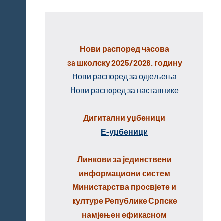
Нови распоред часова
за школску 2025/2026. годину
Нови распоред за одјељења
Нови распоред за наставнике
Дигитални уџбеници
Е-уџбеници
Линкови за јединствени
информациони систем
Министарства просвјете и
културе Републике Српске
намјењен ефикасном