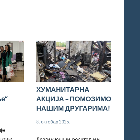
ХУМАНИТАРНА
ље“
АКЦИЈА – ПОМОЗИМО
НАШИМ ДРУГАРИМА!
8. октобар 2025.
bstankovic
Ученици
ије
школе
Драги ученици, родитељи и