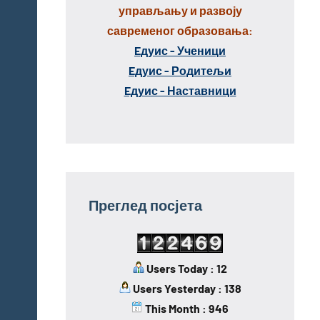
управљању и развоју
савременог образовања:
Eдуис - Ученици
Eдуис - Родитељи
Eдуис - Наставници
Преглед посјета
Users Today : 12
Users Yesterday : 138
This Month : 946