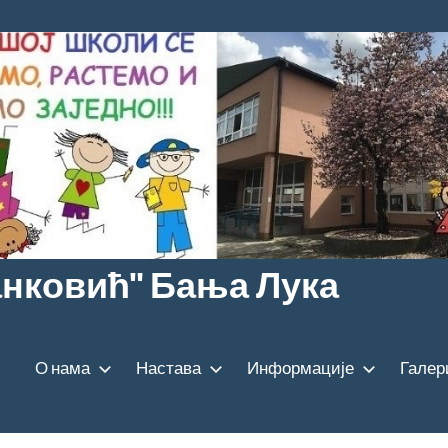
анковић" Бања Лука
О нама
Настава
Информације
Галер