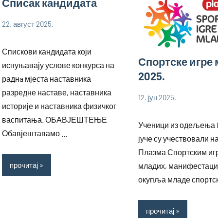
Списак кандидата
22. август 2025.
bstankovic
Ученици
Спискови кандидата који
Спортске игре
испуњавају услове конкурса на
2025.
раднa мјеста наставника
разредне наставе, наставника
12. јун 2025.
bstankovic
Ученици
историје и наставника физичког
васпитања. ОБАВЈЕШТЕЊЕ
Ученици из одељења I
Обавјештавамо …
јуче су учествовали на
Плазма Спортским иг
прочитај
младих, манифестациј
окупља младе спортс
прочитај