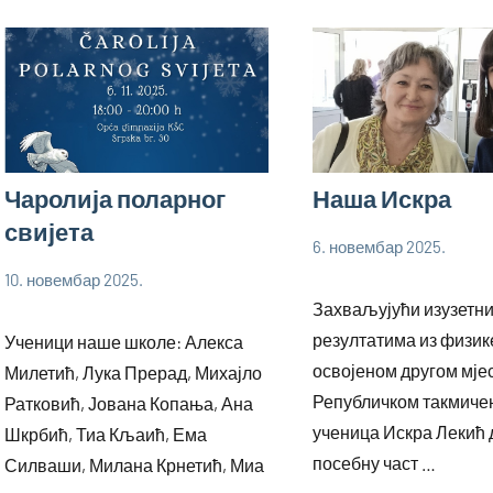
Чаролија поларног
Наша Искра
свијета
6. новембар 2025.
bstankovic
Ученици
10. новембар 2025.
bstankovic
Ученици
Захваљујући изузетн
резултатима из физик
Ученици наше школе: Алекса
освојеном другом мјес
Милетић, Лука Прерад, Михајло
Републичком такмиче
Ратковић, Јована Копања, Ана
ученица Искра Лекић 
Шкрбић, Тиа Кљаић, Ема
посебну част …
Силваши, Милана Крнетић, Миа