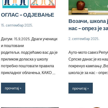
ОГЛАС – ОДЈЕВАЊЕ
Возачи, школа ј
15. септембар 2025.
нас – опрез је з
bstankovic
Огласи
Ученици
Датум: 15.9.2025. Драги ученици
2. септембар 2025.
bstankovic
Ученици
и поштовани
родитељи, подсјећамо вас да је
Ауто-мото савез Репу
приликом доласка у школу
Српске данас је из н
потребно поштовати правила
покренуо кампању „Во
прикладног облачења. КАКО …
школа је за нас – опрез
прочитај
прочитај