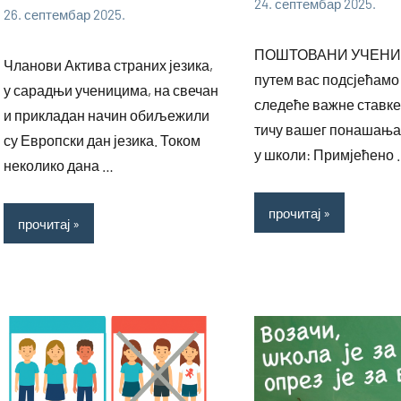
24. септембар 2025.
26. септембар 2025.
bstankovic
Огласи
bstankovic
Ученици
Ученици
ПОШТОВАНИ УЧЕНИ
Чланови Актива страних језика,
путем вас подсјећамо
у сарадњи ученицима, на свечан
следеће важне ставке 
и прикладан начин обиљежили
тичу вашег понашања
су Европски дан језика. Током
у школи: Примјећено 
неколико дана …
прочитај
прочитај