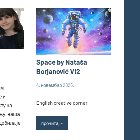
Space by Nataša
Borjanović VI2
4. новембар 2025.
им
bstankovic
Ученици
е и
English creative corner
ту на
њу, наша
добила је
прочитај