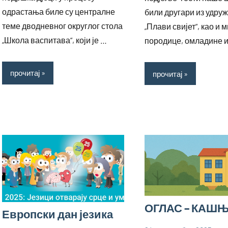
одрастања биле су централне
били другари из удру
теме дводневног округлог стола
„Плави свијет“, као и
„Школа васпитава“, који је …
породице, омладине 
прочитај
прочитај
ОГЛАС – КАШ
Европски дан језика