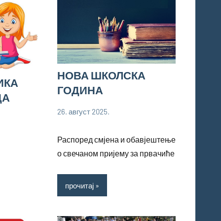
НОВА ШКОЛСКА
ИКА
ГОДИНА
ДА
26. август 2025.
bstankovic
Ученици
Распоред смјена и обавјештење
о свечаном пријему за првачиће
прочитај