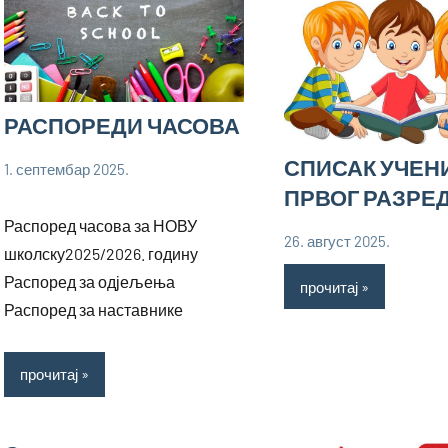
РАСПОРЕДИ ЧАСОВА
СПИСАК УЧЕН
1. септембар 2025.
bstankovic
Ученици
ПРВОГ РАЗРЕ
Распоред часова за НОВУ
26. август 2025.
школску2025/2026. годину
bstankovic
Ученици
Распоред за одјељења
прочитај
Распоред за наставнике
прочитај