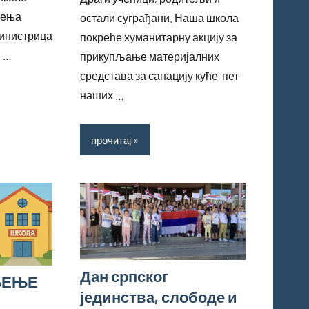
жења
остали суграђани. Наша школа
 министрица
покреће хуманитарну акцију за
и …
прикупљање материјалних
средстава за санацију куће пет
наших …
прочитај
Дан српског
ЊЕЊЕ
јединства, слободе и