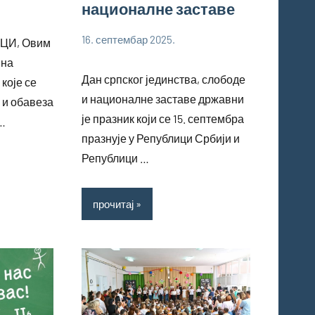
националне заставе
16. септембар 2025.
ЦИ, Овим
bstankovic
Ученици
 на
Дан српског јединства, слободе
које се
и националне заставе државни
 и обавеза
је празник који се 15. септембра
…
празнује у Републици Србији и
Републици …
прочитај