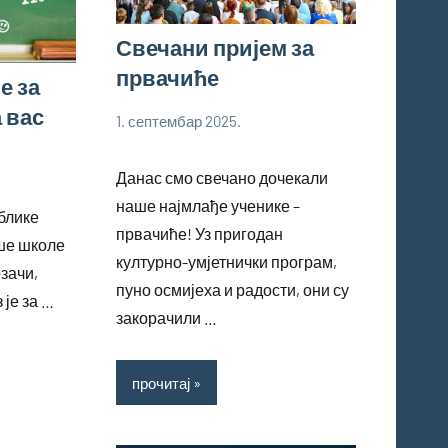
Свечани пријем за
првачиће
е за
а вас
1. септембар 2025.
bstankovic
Ученици
Данас смо свечано дочекали
наше најмлађе ученике –
блике
првачиће! Уз пригодан
аше школе
културно-умјетнички програм,
зачи,
пуно осмијеха и радости, они су
 је за …
закорачили …
прочитај