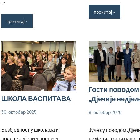
…
прочитај
прочитај
Гости поводом
ШКОЛА ВАСПИТАВА
„Дјечије недје
30. октобар 2025.
8. октобар 2025.
bstankovic
bstankovic
Ученици
Ученици
Безбједност у школама и
Јуче су поводом „Дјеч
подршка дјеци у процесу
недјеље“ гости наше 