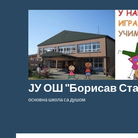
Скочи
на
садржај
ЈУ ОШ "Борисав Ст
основна школа са душом